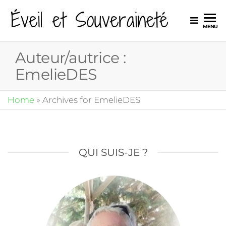
Éveil e
MENU
Souver
Auteur/autrice :
EmelieDES
Home
»
Archives for EmelieDES
QUI SUIS-JE ?